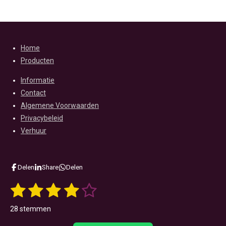
Home
Producten
Informatie
Contact
Algemene Voorwaarden
Privacybeleid
Verhuur
Delen
Share
Delen
1
2
3
4
5
S
R
t
a
s
s
s
s
s
e
28 stemmen
m
t
t
t
t
t
t
m