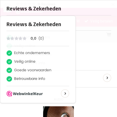
×
0
Reviews
-
Gratis verzending vanaf € 75,- excl. BTW
Veilig betalen
DJ GEAR
AUDIO