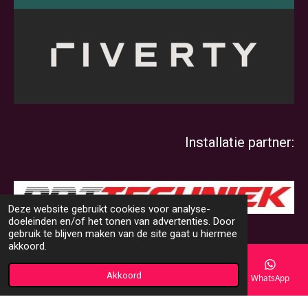
Installatie partner:
Deze website gebruikt cookies voor analyse-
doeleinden en/of het tonen van advertenties. Door
© 2000 - 2025 DMS-Shop
gebruik te blijven maken van de site gaat u hiermee
akkoord.
Akkoord
E-mailadres
Telefoonnummer
Kaart
WhatsApp