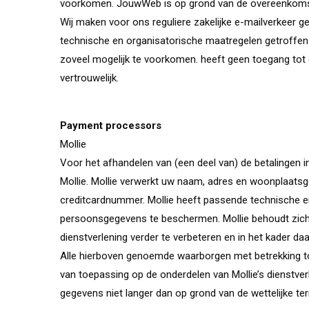
voorkomen. JouwWeb is op grond van de overeenkomst
Wij maken voor ons reguliere zakelijke e-mailverkeer 
technische en organisatorische maatregelen getroffen
zoveel mogelijk te voorkomen. heeft geen toegang tot 
vertrouwelijk.
Payment processors
Mollie
Voor het afhandelen van (een deel van) de betalingen 
Mollie. Mollie verwerkt uw naam, adres en woonplaat
creditcardnummer. Mollie heeft passende technische
persoonsgegevens te beschermen. Mollie behoudt zich
dienstverlening verder te verbeteren en in het kader d
Alle hierboven genoemde waarborgen met betrekking 
van toepassing op de onderdelen van Mollie’s dienstver
gegevens niet langer dan op grond van de wettelijke te