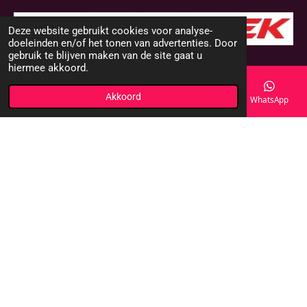
Deze website gebruikt cookies voor analyse-
doeleinden en/of het tonen van advertenties. Door
© 2000 - 2025 DMS-Shop
gebruik te blijven maken van de site gaat u
hiermee akkoord.
Akkoord
E-mailadres
Telefoonnummer
Kaart
WhatsApp