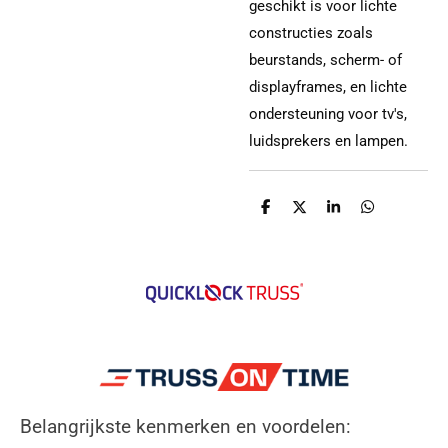
geschikt is voor lichte
constructies zoals
beurstands, scherm- of
displayframes, en lichte
ondersteuning voor tv's,
luidsprekers en lampen.
D
D
S
D
e
e
h
e
l
e
a
l
e
l
r
e
n
e
n
Belangrijkste kenmerken en voordelen: