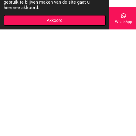
gebruik te blijven maken van de site gaat u
hiermee akkoord.
Akkoord
E-mailadres
Telefoonnummer
Kaart
WhatsApp