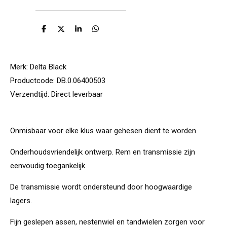
D
D
S
D
e
e
h
e
l
e
a
l
e
l
r
e
n
e
n
Merk:
Delta Black
Productcode:
DB.0.06400503
Verzendtijd:
Direct leverbaar
Onmisbaar voor elke klus waar gehesen dient te worden.
Onderhoudsvriendelijk ontwerp. Rem en transmissie zijn
eenvoudig toegankelijk.
De transmissie wordt ondersteund door hoogwaardige
lagers.
Fijn geslepen assen, nestenwiel en tandwielen zorgen voor