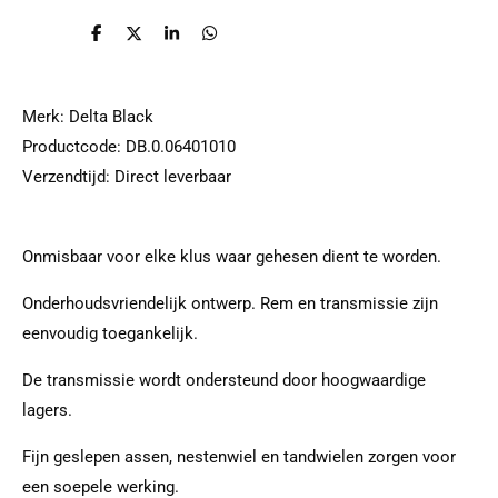
D
D
S
D
e
e
h
e
l
e
a
l
e
l
r
e
n
e
n
Merk:
Delta Black
Productcode:
DB.0.06401010
Verzendtijd:
Direct leverbaar
Onmisbaar voor elke klus waar gehesen dient te worden.
Onderhoudsvriendelijk ontwerp. Rem en transmissie zijn
eenvoudig toegankelijk.
De transmissie wordt ondersteund door hoogwaardige
lagers.
Fijn geslepen assen, nestenwiel en tandwielen zorgen voor
een soepele werking.