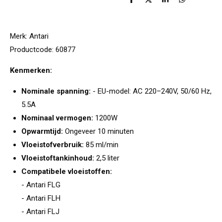
D
D
S
D
e
e
h
e
l
e
a
l
e
l
r
e
n
e
n
Merk:
Antari
Productcode:
60877
Kenmerken:
Nominale spanning:
- EU-model: AC 220–240V, 50/60 Hz,
5.5A
Nominaal vermogen:
1200W
Opwarmtijd:
Ongeveer 10 minuten
Vloeistofverbruik:
85 ml/min
Vloeistoftankinhoud:
2,5 liter
Compatibele vloeistoffen:
- Antari FLG
- Antari FLH
- Antari FLJ