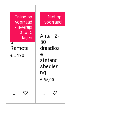
Online op
Niet op
voorraad
voorraad
- levertijd
3 tot 5
Antari Z-
Antari Z-
dagen
3
50
Remote
draadloz
e
€ 54,90
afstand
sbedieni
ng
€ 65,00
Bekijk details
Bekijk details