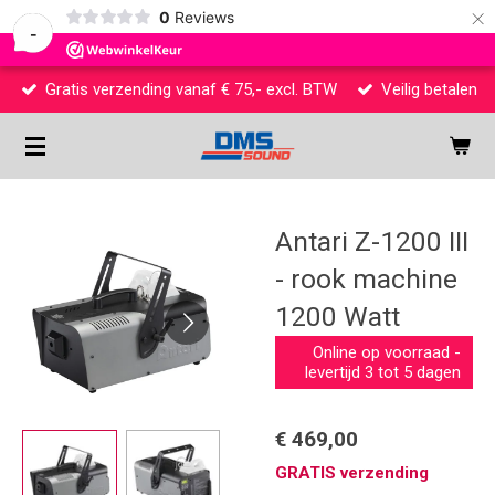
×
0
Reviews
-
Gratis verzending vanaf € 75,- excl. BTW
Veilig betalen
Antari Z-1200 III
- rook machine
1200 Watt
Online op voorraad -
levertijd 3 tot 5 dagen
€ 469,00
GRATIS verzending