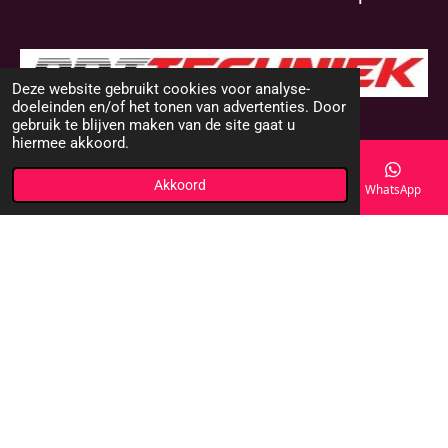
Deze website gebruikt cookies voor analyse-
doeleinden en/of het tonen van advertenties. Door
© 2000 - 2025 DMS-Shop
gebruik te blijven maken van de site gaat u
hiermee akkoord.
Akkoord
E-mailadres
Telefoonnummer
Kaart
WhatsApp