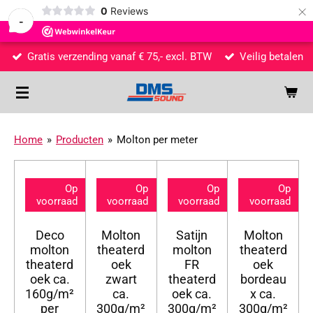
×
0
Reviews
-
Gratis verzending vanaf € 75,- excl. BTW
Veilig betalen
Home
»
Producten
»
Molton per meter
Op
Op
Op
Op
voorraad
voorraad
voorraad
voorraad
Deco
Molton
Satijn
Molton
molton
theaterd
molton
theaterd
theaterd
oek
FR
oek
oek ca.
zwart
theaterd
bordeau
160g/m²
ca.
oek ca.
x ca.
per
300g/m²
300g/m²
300g/m²