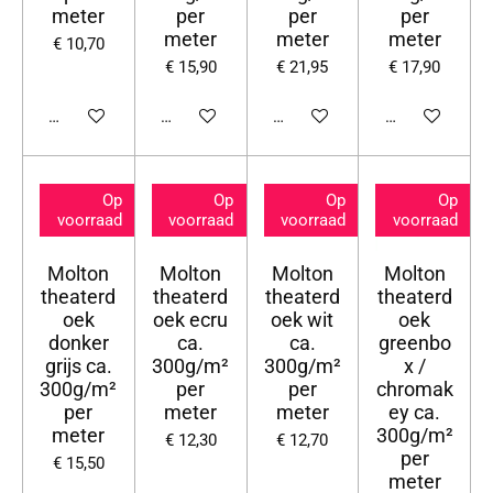
meter
per
per
per
meter
meter
meter
€ 10,70
€ 15,90
€ 21,95
€ 17,90
Bekijk details
Bekijk details
Bekijk details
Bekijk details
Op
Op
Op
Op
voorraad
voorraad
voorraad
voorraad
Molton
Molton
Molton
Molton
theaterd
theaterd
theaterd
theaterd
oek
oek ecru
oek wit
oek
donker
ca.
ca.
greenbo
grijs ca.
300g/m²
300g/m²
x /
300g/m²
per
per
chromak
per
meter
meter
ey ca.
meter
300g/m²
€ 12,30
€ 12,70
per
€ 15,50
meter